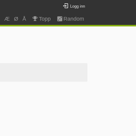
Logg inn
Z
Æ
Ø
Å
Topp
Random