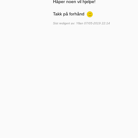
Håper noen vil hjelpe!
Takk på forhånd
Sist redigert av: Yllan 07/05-2019 22:14