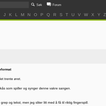
Søk
Forum
I
J
K
L
M
N
O
P
Q
R
S
T
U
V
W
X
Y
bformat
et trente øret.
ekås som spiller og synger denne vakre sangen.
ep og tekst, men jeg sliter litt med å få til riktig fingerspill.