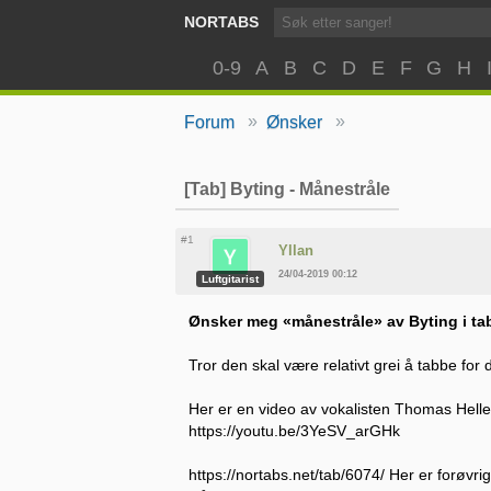
NORTABS
0-9
A
B
C
D
E
F
G
H
»
»
Forum
Ønsker
[Tab] Byting - Månestråle
#1
Yllan
24/04-2019 00:12
Luftgitarist
Ønsker meg «månestråle» av Byting i ta
Tror den skal være relativt grei å tabbe for d
Her er en video av vokalisten Thomas Hell
https://youtu.be/3YeSV_arGHk
https://nortabs.net/tab/6074/ Her er forøvrig gr