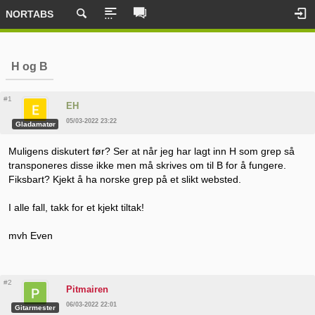
NORTABS
H og B
#1
EH
05/03-2022 23:22
Gladamatør
Muligens diskutert før? Ser at når jeg har lagt inn H som grep så
transponeres disse ikke men må skrives om til B for å fungere.
Fiksbart? Kjekt å ha norske grep på et slikt websted.
I alle fall, takk for et kjekt tiltak!
mvh Even
#2
Pitmairen
06/03-2022 22:01
Gitarmester