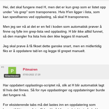
Hei, det skal fungere med H, men det er kun grep som er listet opp
under "vis grep" som transponeres. Hvis H'en ligger i lista, som
kan spesifiseres ved opplasting, så skal H transponeres.
Men jeg ser nå at det er en feil i koden som automatisk prøver å
finne og fylle inn grep-lista ved opplasting. H blir ikke alltid funnet,
så den mangler fra lista hvis den ikke legges til manuelt.
Jeg skal prøve å få fikset dette ganske snart, men en midlertidig
fiks er å oppdatere tab'en og legge til grepet manuelt.
#3
Pitmairen
07/03-2022 17:20
Gitarmester
Har oppdatert opplastings-scriptet nå, slik at H blir automatisk lagt
til hvis det finnes. Så for nye oppdastinger og oppdateringer burde
det fungere nå.
For eksisterende tabs må det lastes inn en oppdatering som