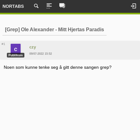
NORTABS
[Grep] Ole Alexander - Mitt Hjertas Paradis
#1
czy
09/07-2022 15:52
Publikum
Noen som kunne tenke seg å gitt denne sangen grep?