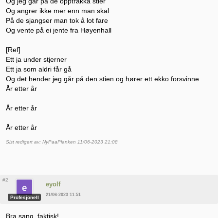
Og jeg går på de opptråkka stier
Og angrer ikke mer enn man skal
På de sjangser man tok å lot fare
Og vente på ei jente fra Høyenhall
[Ref]
Ett ja under stjerner
Ett ja som aldri får gå
Og det hender jeg går på den stien og hører ett ekko forsvinne
År etter år
År etter år
År etter år
Sist redigert av: NyPaaPlanken 11/06-2023 21:08
#2
eyolf
21/06-2023 11:51
Profesjonell
Bra sang, faktisk!