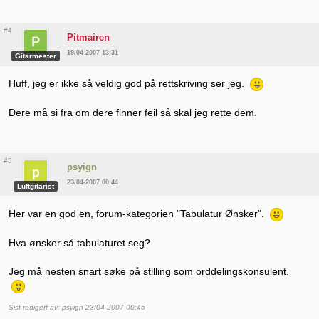
#4
Pitmairen
19/04-2007 13:31
Gitarmester
Huff, jeg er ikke så veldig god på rettskriving ser jeg.
Dere må si fra om dere finner feil så skal jeg rette dem.
#5
psyign
23/04-2007 00:44
Luftgitarist
Her var en god en, forum-kategorien "Tabulatur Ønsker".
Hva ønsker så tabulaturet seg?
Jeg må nesten snart søke på stilling som orddelingskonsulent.
Sist redigert av: psyign 23/04-2007 00:46