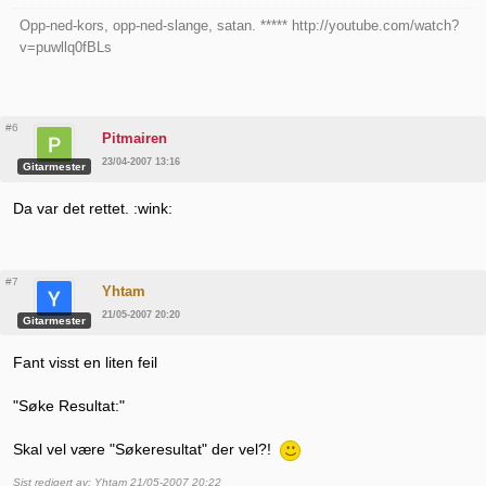
Opp-ned-kors, opp-ned-slange, satan. ***** http://youtube.com/watch?
v=puwllq0fBLs
#6
Pitmairen
23/04-2007 13:16
Gitarmester
Da var det rettet. :wink:
#7
Yhtam
21/05-2007 20:20
Gitarmester
Fant visst en liten feil
"Søke Resultat:"
Skal vel være "Søkeresultat" der vel?!
Sist redigert av: Yhtam 21/05-2007 20:22