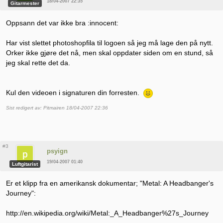
18/04-2007 22:35
Gitarmester
Oppsann det var ikke bra :innocent:
Har vist slettet photoshopfila til logoen så jeg må lage den på nytt.
Orker ikke gjøre det nå, men skal oppdater siden om en stund, så
jeg skal rette det da.
Kul den videoen i signaturen din forresten.
Sist redigert av: Pitmairen 18/04-2007 22:36
#3
psyign
19/04-2007 01:40
Luftgitarist
Er et klipp fra en amerikansk dokumentar; "Metal: A Headbanger's
Journey":
http://en.wikipedia.org/wiki/Metal:_A_Headbanger%27s_Journey