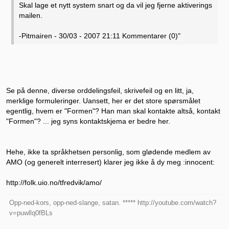
Skal lage et nytt system snart og da vil jeg fjerne aktiverings
mailen.
-Pitmairen - 30/03 - 2007 21:11 Kommentarer (0)"
Se på denne, diverse orddelingsfeil, skrivefeil og en litt, ja,
merklige formuleringer. Uansett, her er det store spørsmålet
egentlig, hvem er "Formen"? Han man skal kontakte altså, kontakt
"Formen"? ... jeg syns kontaktskjema er bedre her.
Hehe, ikke ta språkhetsen personlig, som glødende medlem av
AMO (og generelt interresert) klarer jeg ikke å dy meg :innocent:
http://folk.uio.no/tfredvik/amo/
Opp-ned-kors, opp-ned-slange, satan. ***** http://youtube.com/watch?
v=puwllq0fBLs