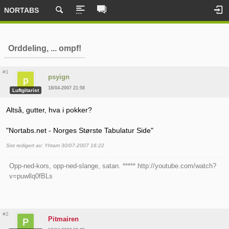
NORTABS
Orddeling, ... ompf!
#1
psyign
18/04-2007 21:58
Luftgitarist
Altså, gutter, hva i pokker?
"Nortabs.net - Norges Største Tabulatur Side"
Sist redigert av: Yhtam 30/07-2007 16:22
Opp-ned-kors, opp-ned-slange, satan. ***** http://youtube.com/watch?
v=puwllq0fBLs
#2
Pitmairen