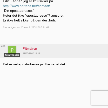
Edit: Fant en jeg er litt usikker på..
http://www.nortabs.net/contact/
"Din epost adresse:"
Heter det ikke "epostadresse"? :unsure:
Er ikke helt sikker på den der :huh:
Sist redigert av: Yhtam 21/05-2007 21:02
#10
Pitmairen
22/05-2007 10:19
Gitarmester
Det er vel epostadresse ja. Har rettet det.