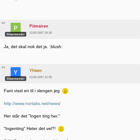
#8
Pitmairen
21/05-2007 20:38
Gitarmester
Ja, det skal nok det ja. :blush:
#9
Yhtam
21/05-2007 21:00
Gitarmester
Fant visst en til i slengen jeg
http://www.nortabs.net/news/
Her står det "Ingen ting her."
"Ingenting" Heter det vel?!