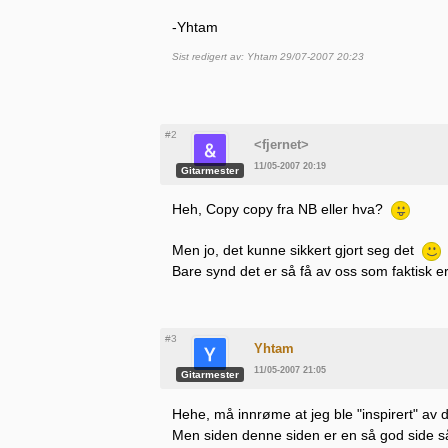
-Yhtam
Sist redigert av: Yhtam 29/07-2007 20:23
#2
<fjernet>
11/05-2007 20:19
Gitarmester
Heh, Copy copy fra NB eller hva?
Men jo, det kunne sikkert gjort seg det
Bare synd det er så få av oss som faktisk er 
#3
Yhtam
11/05-2007 21:05
Gitarmester
Hehe, må innrøme at jeg ble "inspirert" av
Men siden denne siden er en så god side så s