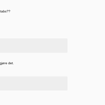
e tabs??
gjøre det.