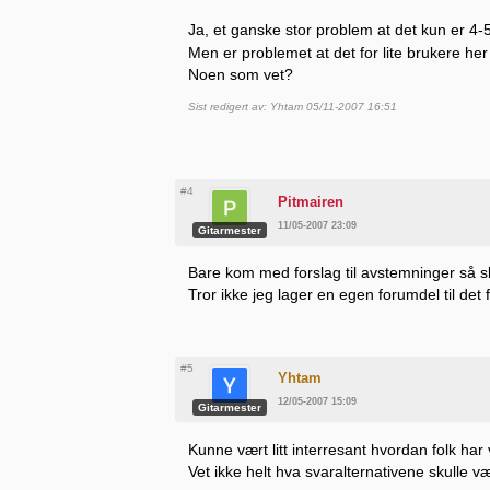
Ja, et ganske stor problem at det kun er 4-5
Men er problemet at det for lite brukere her
Noen som vet?
Sist redigert av: Yhtam 05/11-2007 16:51
#4
Pitmairen
11/05-2007 23:09
Gitarmester
Bare kom med forslag til avstemninger så s
Tror ikke jeg lager en egen forumdel til det f
#5
Yhtam
12/05-2007 15:09
Gitarmester
Kunne vært litt interresant hvordan folk har
Vet ikke helt hva svaralternativene skulle væ