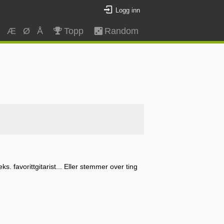
Logg inn
Z
Æ
Ø
Å
Topp
Random
. favorittgitarist... Eller stemmer over ting