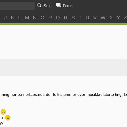
Søk
Forum
I
J
K
L
M
N
O
P
Q
R
S
T
U
V
W
X
Y
ing her på nortabs.net, der folk stemmer over musikkrelaterte ting, f.eks
nen
a?!