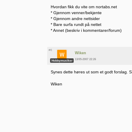
Hvordan fikk du vite om nortabs.net
* Gjennom venner/bekjente
* Gjennom andre nettsider
* Bare surfa rundt på nettet
* Annet (beskriv i kommentarer/forum)
#6
Wiken
13/05-2007 22:26
Hobbymusiker
Synes dette høres ut som et godt forslag. Sk
Wiken