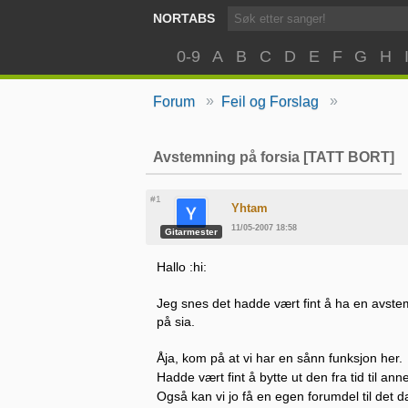
NORTABS
0-9
A
B
C
D
E
F
G
H
»
»
Forum
Feil og Forslag
Avstemning på forsia [TATT BORT]
#1
Yhtam
11/05-2007 18:58
Gitarmester
Hallo :hi:
Jeg snes det hadde vært fint å ha en avstemn
på sia.
Åja, kom på at vi har en sånn funksjon her.
Hadde vært fint å bytte ut den fra tid til an
Også kan vi jo få en egen forumdel til det d