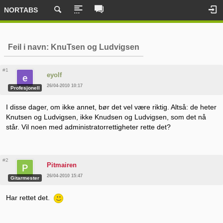
NORTABS
Feil i navn: KnuTsen og Ludvigsen
#1
eyolf
26/04-2010 10:17
Profesjonell
I disse dager, om ikke annet, bør det vel være riktig. Altså: de heter
Knutsen og Ludvigsen, ikke Knudsen og Ludvigsen, som det nå
står. Vil noen med administratorrettigheter rette det?
#2
Pitmairen
26/04-2010 15:47
Gitarmester
Har rettet det.