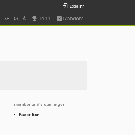
Logg inn
Z
Æ
Ø
Å
Topp
Random
memberland's samlinger
Favoritter