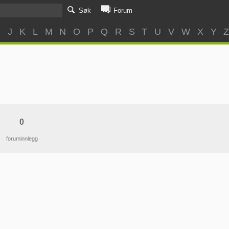
Søk
Forum
I
J
K
L
M
N
O
P
Q
R
S
T
U
V
W
X
Y
0
foruminnlegg