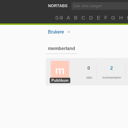
NORTABS
0-9
A
B
C
D
E
F
G
H
»
Brukere
memberland
0
2
tabs
kommentarer
Publikum