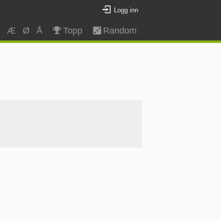
Logg inn
Z
Æ
Ø
Å
Topp
Random