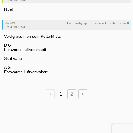
12/04-2012 15:49
Nice!
Zahl89
Postgirobygget - Forsvarets Luftvernrakett
12/04-2012 15:41
Veldig bra, men som PetterM sa;
D G
Forsvarets luftvernrakett
Skal være:
A G
Forsvarets Luftvernrakett
<
1
2
>