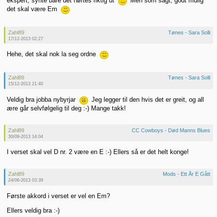
ekspert, synte bare det hørtes riktig ut
Men som sagt, godt mulig
det skal være Em
Zahl89
Tønes - Sara Solli
17/12-2013 02:27
Hehe, det skal nok la seg ordne
Zahl89
Tønes - Sara Solli
15/12-2013 21:40
Veldig bra jobba nybyrjar
Jeg legger til den hvis det er greit, og all
ære går selvfølgelig til deg :-) Mange takk!
Zahl89
CC Cowboys - Død Manns Blues
30/09-2013 14:04
I verset skal vel D nr. 2 være en E :-) Ellers så er det helt konge!
Zahl89
Mods - Ett År E Gått
24/06-2013 03:39
Første akkord i verset er vel en Em?
Ellers veldig bra :-)