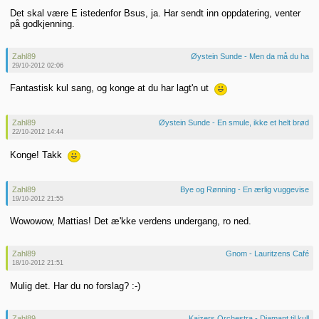
Det skal være E istedenfor Bsus, ja. Har sendt inn oppdatering, venter
på godkjenning.
Zahl89
Øystein Sunde - Men da må du ha
29/10-2012 02:06
Fantastisk kul sang, og konge at du har lagt'n ut
Zahl89
Øystein Sunde - En smule, ikke et helt brød
22/10-2012 14:44
Konge! Takk
Zahl89
Bye og Rønning - En ærlig vuggevise
19/10-2012 21:55
Wowowow, Mattias! Det æ'kke verdens undergang, ro ned.
Zahl89
Gnom - Lauritzens Café
18/10-2012 21:51
Mulig det. Har du no forslag? :-)
Zahl89
Kaizers Orchestra - Diamant til kull