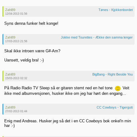
Zahl89
Tønes - Kjykkenbordet
12/04-2013 01:56
Syns denna funker helt konge!
Zahl89
Jokke med Tourettes - Ække den samma lenger
17/03-2013 21:56
Skal ikke introen være G#-Am?
Uansett, veldig bra! :-)
Zahl89
BigBang - Right Beside You
15/03-2013 02:32
På Radio Radio TV Sleep så er gitaren stemt ned en hel tone
Veit
ikke med albumversjonen, husker ikke om jeg har hørt den engang...
Zahl89
CC Cowboys - Tigergutt
27/02-2013 01:44
Enig med Andreas. Husker jeg så det i en CC Cowboys bok onkel'n min
har :-)