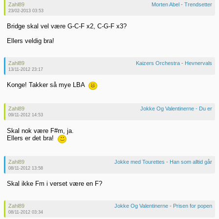
Zahl89
Morten Abel - Trendsetter
23/02-2013 03:53
Bridge skal vel være G-C-F x2, C-G-F x3?
Ellers veldig bra!
Zahl89
Kaizers Orchestra - Hevnervals
13/11-2012 23:17
Konge! Takker så mye LBA
Zahl89
Jokke Og Valentinerne - Du er
09/11-2012 14:53
Skal nok være F#m, ja.
Ellers er det bra!
Zahl89
Jokke med Tourettes - Han som alltid går
08/11-2012 13:58
Skal ikke Fm i verset være en F?
Zahl89
Jokke Og Valentinerne - Prisen for popen
08/11-2012 03:34