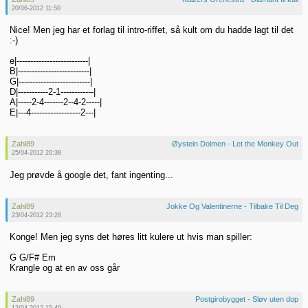
20/06-2012 11:50
Nice! Men jeg har et forlag til intro-riffet, så kult om du hadde lagt til det
:-)
e|--------------------------|
B|--------------------------|
G|--------------------------|
D|-----------2-1------------|
A|-----2-4-------2--4-2-----|
E|---4------------------2---|
Zahl89
Øystein Dolmen - Let the Monkey Out
25/04-2012 20:38
Jeg prøvde å google det, fant ingenting...
Zahl89
Jokke Og Valentinerne - Tilbake Til Deg
23/04-2012 23:28
Konge! Men jeg syns det høres litt kulere ut hvis man spiller:
G G/F# Em
Krangle og at en av oss går
Zahl89
Postgirobygget - Sløv uten dop