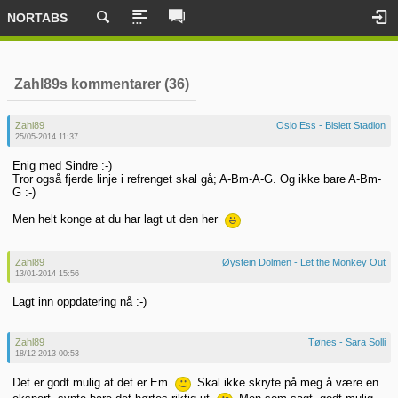
NORTABS
Zahl89s kommentarer (36)
Zahl89
Oslo Ess - Bislett Stadion
25/05-2014 11:37
Enig med Sindre :-)
Tror også fjerde linje i refrenget skal gå; A-Bm-A-G. Og ikke bare A-Bm-
G :-)
Men helt konge at du har lagt ut den her
Zahl89
Øystein Dolmen - Let the Monkey Out
13/01-2014 15:56
Lagt inn oppdatering nå :-)
Zahl89
Tønes - Sara Solli
18/12-2013 00:53
Det er godt mulig at det er Em
Skal ikke skryte på meg å være en