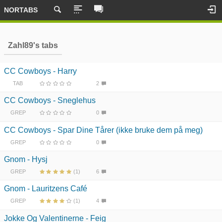
NORTABS
Zahl89's tabs
CC Cowboys - Harry
TAB
2
CC Cowboys - Sneglehus
GREP
0
CC Cowboys - Spar Dine Tårer (ikke bruke dem på meg)
GREP
0
Gnom - Hysj
GREP
(1)
6
Gnom - Lauritzens Café
GREP
(1)
4
Jokke Og Valentinerne - Feig