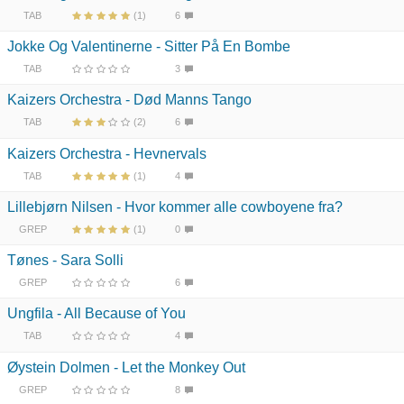
TAB
(1)
6
Jokke Og Valentinerne - Sitter På En Bombe
TAB
3
Kaizers Orchestra - Død Manns Tango
TAB
(2)
6
Kaizers Orchestra - Hevnervals
TAB
(1)
4
Lillebjørn Nilsen - Hvor kommer alle cowboyene fra?
GREP
(1)
0
Tønes - Sara Solli
GREP
6
Ungfila - All Because of You
TAB
4
Øystein Dolmen - Let the Monkey Out
GREP
8