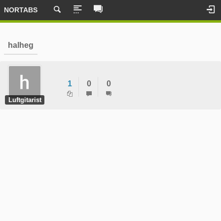
NORTABS
halheg
1
0
0
Luftgitarist