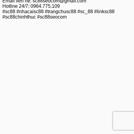
Email liên hệ: sc88seocom@gmail.com
Hotline 24/7: 0964.775.109
#sc88 #nhacaisc88 #trangchusc88 #sc_88 #linksc88
#sc88chinhthuc #sc88seocom