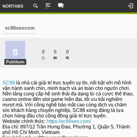
NORTABS
sc88seocom
0
0
0
Publikum
SC88
là nhà cái giải trí trực tuyến uy tín, nổi bật với mô hình
vận hành xanh chín, minh bạch và an toàn cho người chơi.
Nền tảng cung cấp hệ sinh thái đa dạng từ cá cược thể thao,
casino online đến slot game hiện đại, tối ưu trải nghiệm
mượt mà. Với công nghệ bảo mật cao cùng dịch vụ chăm
sóc khách hàng chuyên nghiệp, SC88 xứng đáng là lựa
chọn hàng đầu cho cộng đồng giải trí trực tuyến.
Website chính thức:
https://sc88seo.com/
Địa chỉ: 897/12 Trần Hưng Đạo, Phường 1, Quận 5, Thành
phố Hồ Chí Minh, Vietnam