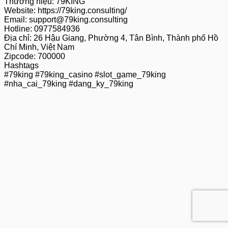
Thương hiệu: 79KING
Website: https://79king.consulting/
Email: support@79king.consulting
Hotline: 0977584936
Địa chỉ: 26 Hậu Giang, Phường 4, Tân Bình, Thành phố Hồ
Chí Minh, Việt Nam
Zipcode: 700000
Hashtags
#79king #79king_casino #slot_game_79king
#nha_cai_79king #dang_ky_79king