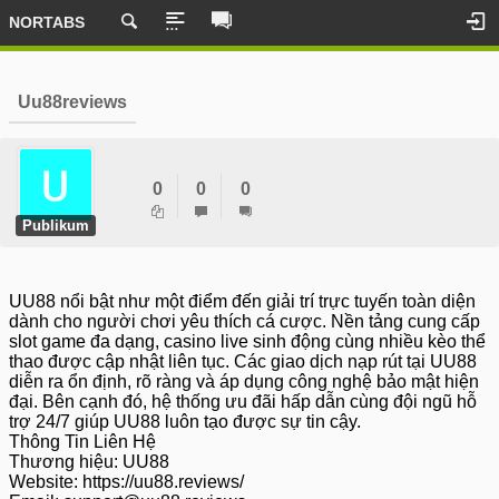
NORTABS
Uu88reviews
0
0
0
Publikum
UU88 nổi bật như một điểm đến giải trí trực tuyến toàn diện
dành cho người chơi yêu thích cá cược. Nền tảng cung cấp
slot game đa dạng, casino live sinh động cùng nhiều kèo thể
thao được cập nhật liên tục. Các giao dịch nạp rút tại UU88
diễn ra ổn định, rõ ràng và áp dụng công nghệ bảo mật hiện
đại. Bên cạnh đó, hệ thống ưu đãi hấp dẫn cùng đội ngũ hỗ
trợ 24/7 giúp UU88 luôn tạo được sự tin cậy.
Thông Tin Liên Hệ
Thương hiệu: UU88
Website: https://uu88.reviews/