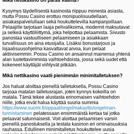
Mikä nettikasino on paras valinta?
Kysymys täydellisestä kasinosta riippuu monesta asiasta,
mutta Possu Casino erottuu monipuolisuudellaan,
asiakaspalvelullaan sekä houkuttelevilla kampanjoillaan.
Pelaajille tarjotaan laaja pelivalikoima, modernit maksutavat
ja selkeä käyttöliittymä, joka helpottaa pelaamista. Sivusto
panostaa vastuulliseen pelaamiseen ja asiakkaan
turvallisuus on aina etusijalla. Lisäksi bonustarjous ja
lojaalisuusohjelma kasvattavat arvoa, kun pelaat
aktiivisemmin. Possu Casino on ansainnut mainensa yhtenä
alan luotettavimmista vaihtoehdoista, jossa sekä uudet että
kokeneet käyttäjät viihtyvät pitkään.
Mikä nettikasino vaatii pienimmän minimitalletuksen?
Jos haluat aloittaa pienellä talletuksella, Possu Casino
tarjoaa matalan talletusrajan, joten kynnys kokeilla on
matala. Tämä tekee alustasta erinomaisen vaihtoehdon
niille, jotka eivät halua käyttää suuria summia
https://www.suomi.fi/oppaat/ongelmakaytto/ongelman-
tunnistaminen
pelatessaan ensimmäistä kertaa tai jotka
pelaavat satunnaisesti. Voit aloittaa pelaamisen varsin
pienellä panostuksella ja testata kasinon eri ominaisuuksia
rauhassa. Edullinen minimitalletus houkuttelee uusia