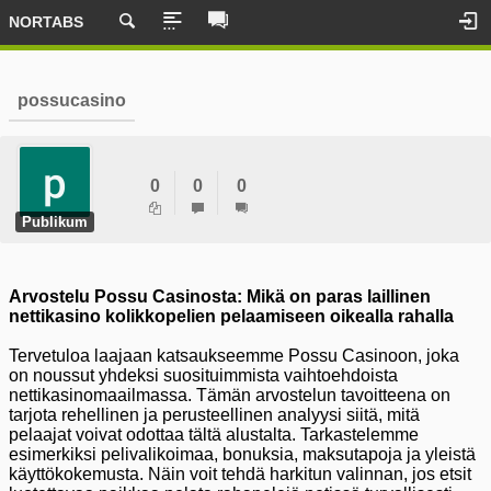
NORTABS
possucasino
0
0
0
Publikum
Arvostelu Possu Casinosta: Mikä on paras laillinen
nettikasino kolikkopelien pelaamiseen oikealla rahalla
Tervetuloa laajaan katsaukseemme Possu Casinoon, joka
on noussut yhdeksi suosituimmista vaihtoehdoista
nettikasinomaailmassa. Tämän arvostelun tavoitteena on
tarjota rehellinen ja perusteellinen analyysi siitä, mitä
pelaajat voivat odottaa tältä alustalta. Tarkastelemme
esimerkiksi pelivalikoimaa, bonuksia, maksutapoja ja yleistä
käyttökokemusta. Näin voit tehdä harkitun valinnan, jos etsit