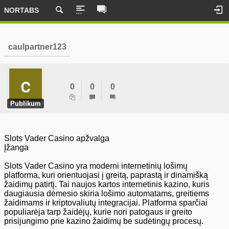
NORTABS
caulpartner123
0
0
0
Publikum
Slots Vader Casino apžvalga
Įžanga
Slots Vader Casino yra moderni internetinių lošimų
platforma, kuri orientuojasi į greitą, paprastą ir dinamišką
žaidimų patirtį. Tai naujos kartos internetinis kazino, kuris
daugiausia dėmesio skiria lošimo automatams, greitiems
žaidimams ir kriptovaliutų integracijai. Platforma sparčiai
populiarėja tarp žaidėjų, kurie nori patogaus ir greito
prisijungimo prie kazino žaidimų be sudėtingų procesų.