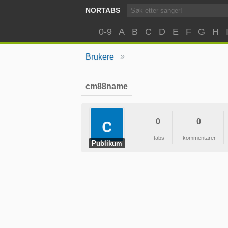
NORTABS
0-9
A
B
C
D
E
F
G
H
»
Brukere
cm88name
0
0
tabs
kommentarer
Publikum