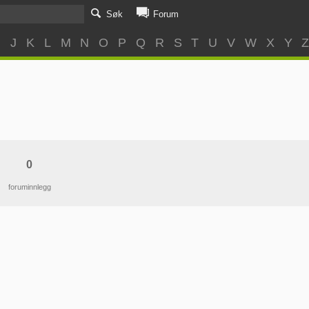
Søk
Forum
I
J
K
L
M
N
O
P
Q
R
S
T
U
V
W
X
Y
0
foruminnlegg