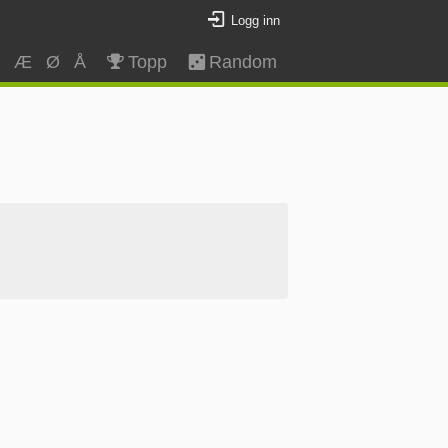
Logg inn
Z
Æ
Ø
Å
Topp
Random