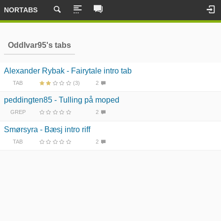
NORTABS
OddIvar95's tabs
Alexander Rybak - Fairytale intro tab
TAB
(3)
2
peddingten85 - Tulling på moped
GREP
2
Smørsyra - Bæsj intro riff
TAB
2