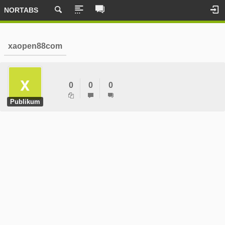
NORTABS
xaopen88com
0
0
0
Publikum