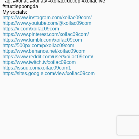
Tag: #xoilac #xoilatv #xoilactructiep #xoilaclive
#tructiepbongda
My socials:
https://www.instagram.com/xoilac09com/
https://www.youtube.com/@xoilac09com
https://x.com/xoilac09com
https://www.pinterest.com/xoilac09com/
https://www.tumblr.com/xoilac09com
https://500px.com/p/xoilac09com
https://www.behance.net/xoilac09com
https://www.reddit.com/user/xoilac09com/
https://www.twitch.tv/xoilac09com
https://issuu.com/xoilac09com1
https://sites.google.com/view/xoilac09com