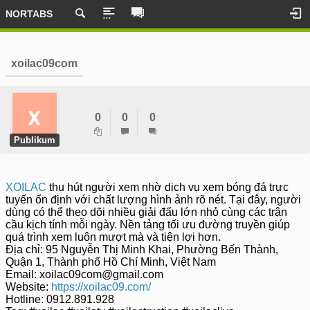
NORTABS
xoilac09com
0
0
0
Publikum
XOILAC
thu hút người xem nhờ dịch vụ xem bóng đá trực
tuyến ổn định với chất lượng hình ảnh rõ nét. Tại đây, người
dùng có thể theo dõi nhiều giải đấu lớn nhỏ cùng các trận
cầu kịch tính mỗi ngày. Nền tảng tối ưu đường truyền giúp
quá trình xem luôn mượt mà và tiện lợi hơn.
Địa chỉ: 95 Nguyễn Thị Minh Khai, Phường Bến Thành,
Quận 1, Thành phố Hồ Chí Minh, Việt Nam
Email: xoilac09com@gmail.com
Website:
https://xoilac09.com/
Hotline: 0912.891.928