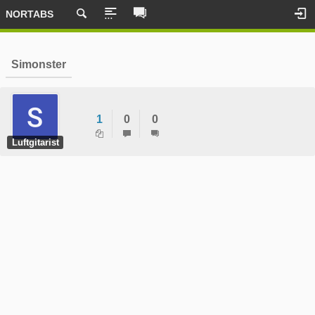
NORTABS
Simonster
1
0
0
Luftgitarist