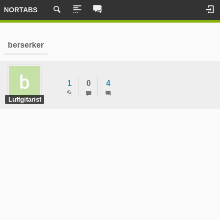
NORTABS
berserker
1
0
4
Luftgitarist