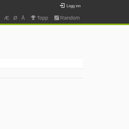
Logg inn
Z
Æ
Ø
Å
Topp
Random