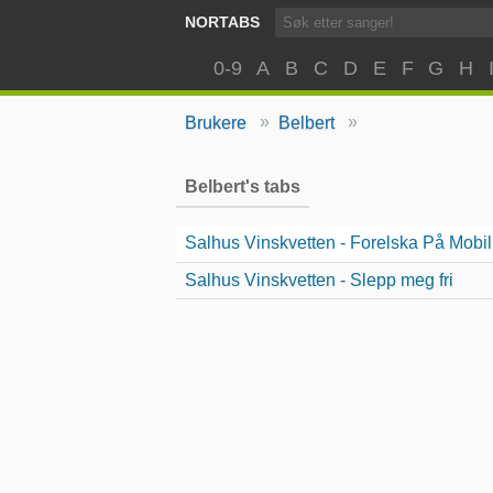
NORTABS
0-9
A
B
C
D
E
F
G
H
»
»
Brukere
Belbert
Belbert's tabs
Salhus Vinskvetten - Forelska På Mobil
Salhus Vinskvetten - Slepp meg fri