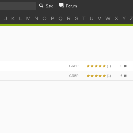
Søk
Forum
I
J
K
L
M
N
O
P
Q
R
S
T
U
V
W
X
Y
GREP
(1)
0
GREP
(1)
6