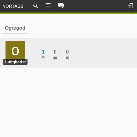
NORTABS
Ogregod
1
0
0
Luftgitarist