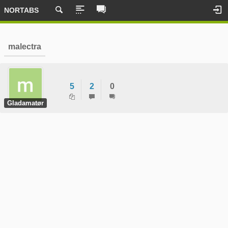
NORTABS
malectra
5
2
0
Gladamatør