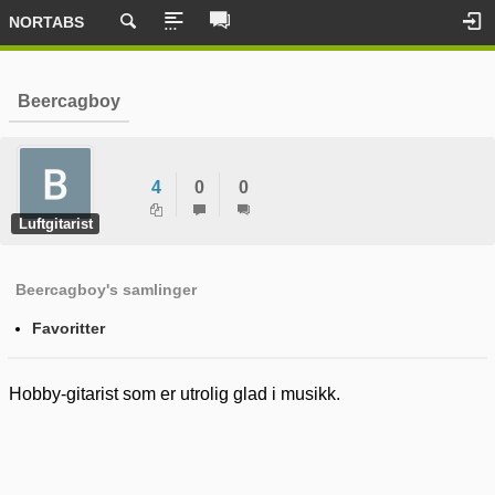
NORTABS
Beercagboy
4
0
0
Luftgitarist
Beercagboy's samlinger
Favoritter
Hobby-gitarist som er utrolig glad i musikk.