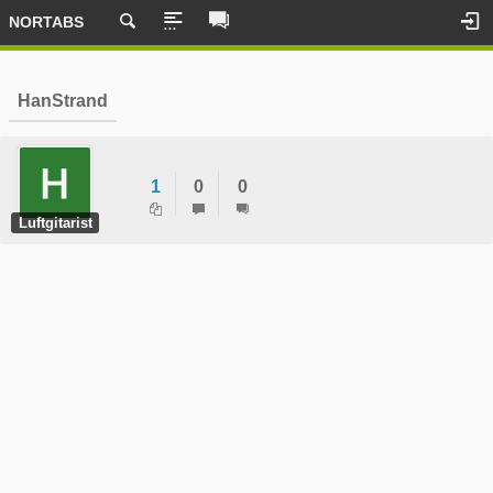
NORTABS
HanStrand
1
0
0
Luftgitarist