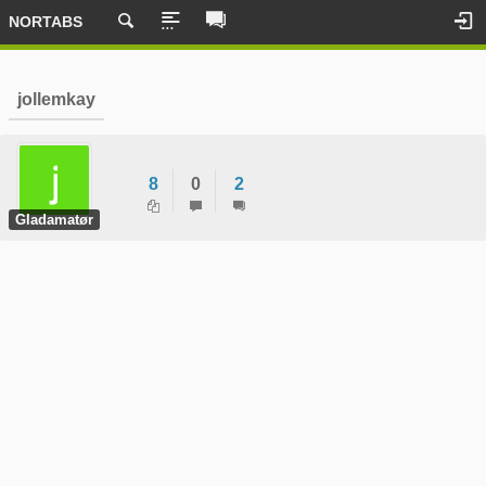
NORTABS
jollemkay
8
0
2
Gladamatør