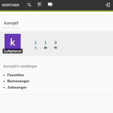
NORTABS
kunsjef
1
1
0
Luftgitarist
kunsjef's samlinger
Favoritter
Barnesanger
Julesanger