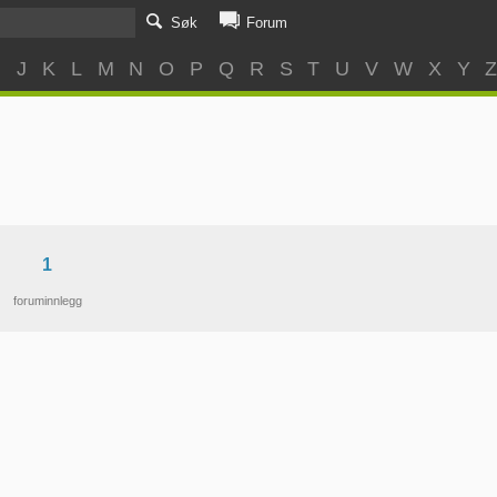
Søk
Forum
I
J
K
L
M
N
O
P
Q
R
S
T
U
V
W
X
Y
1
foruminnlegg