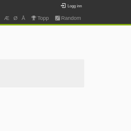
Logg inn
Z
Æ
Ø
Å
Topp
Random