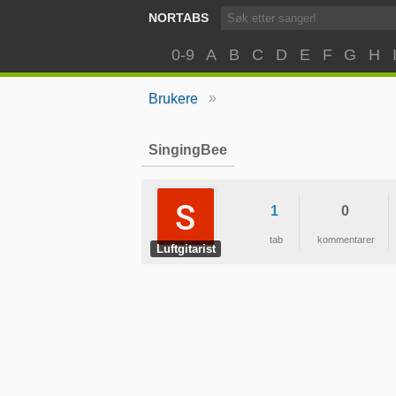
NORTABS
0-9
A
B
C
D
E
F
G
H
»
Brukere
SingingBee
1
0
tab
kommentarer
Luftgitarist