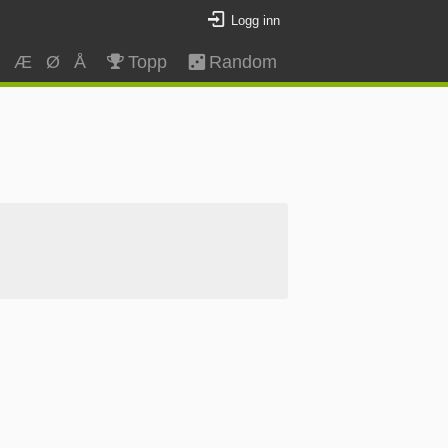
Logg inn
Z
Æ
Ø
Å
Topp
Random