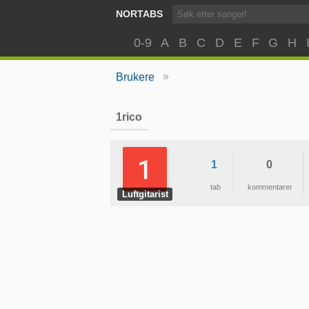
NORTABS
0-9
A
B
C
D
E
F
G
H
»
Brukere
1rico
1
0
tab
kommentarer
Luftgitarist