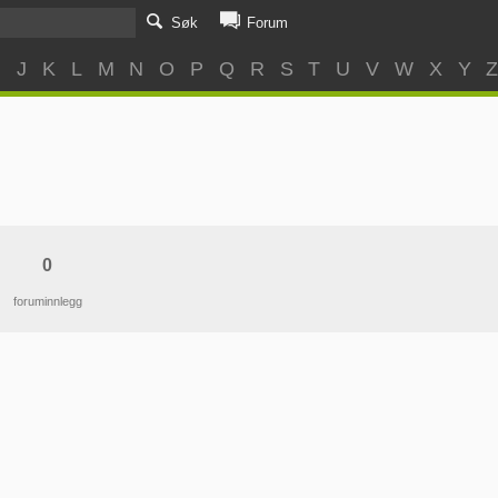
Søk
Forum
I
J
K
L
M
N
O
P
Q
R
S
T
U
V
W
X
Y
0
foruminnlegg