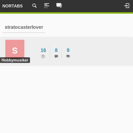
NORTABS
stratocasterlover
16
8
9
Hobbymusiker