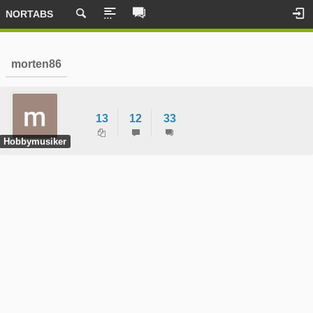
NORTABS
morten86
13
12
33
Hobbymusiker