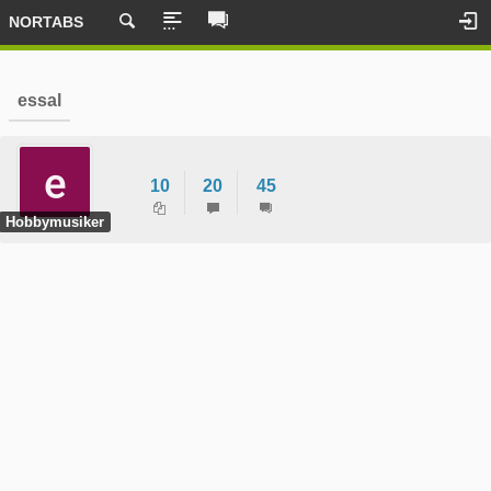
NORTABS
essal
10
20
45
Hobbymusiker