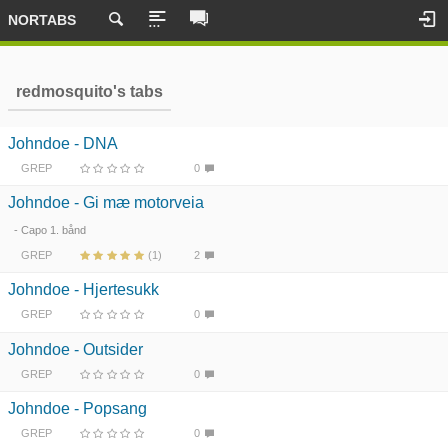
NORTABS
redmosquito's tabs
Johndoe - DNA
GREP
0
Johndoe - Gi mæ motorveia
- Capo 1. bånd
GREP
(1)
2
Johndoe - Hjertesukk
GREP
0
Johndoe - Outsider
GREP
0
Johndoe - Popsang
GREP
0