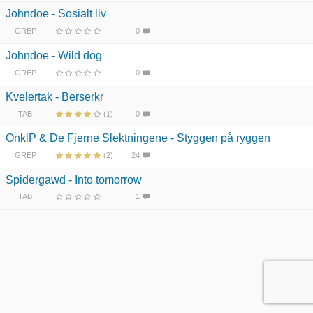
Johndoe - Sosialt liv
GREP
0
Johndoe - Wild dog
GREP
0
Kvelertak - Berserkr
TAB
(1)
0
OnklP & De Fjerne Slektningene - Styggen på ryggen
GREP
(2)
24
Spidergawd - Into tomorrow
TAB
1