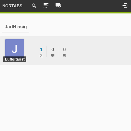
NORTABS
JarlHissig
1
0
0
Luftgitarist