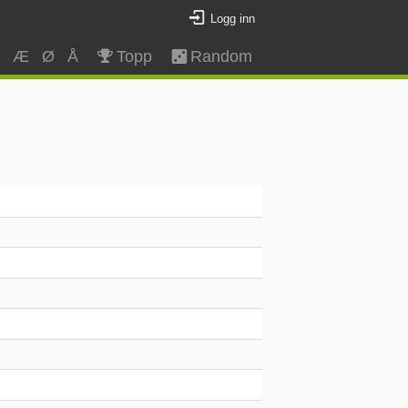
Logg inn
Z
Æ
Ø
Å
Topp
Random