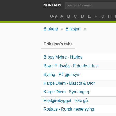
NORTABS
0-9
A
B
C
D
E
F
G
H
»
»
Brukere
Eriksjon
Eriksjon's tabs
B-boy Myhre - Harley
Bjørn Eidsvåg - E du den du e
Byting - På gjensyn
Karpe Diem - Mascot & Dior
Karpe Diem - Syreangrep
Postgirobygget - Ikke gå
Rotlaus - Rundt neste sving