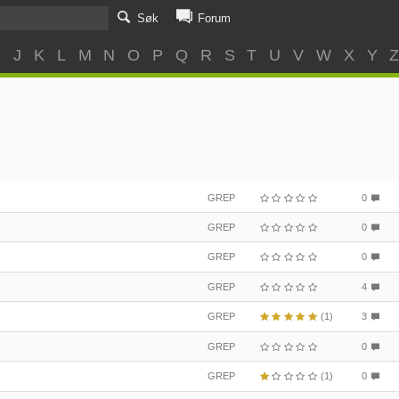
Søk
Forum
I
J
K
L
M
N
O
P
Q
R
S
T
U
V
W
X
Y
GREP
0
GREP
0
GREP
0
GREP
4
GREP
(1)
3
GREP
0
GREP
(1)
0