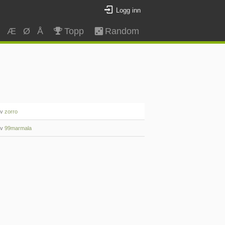
Logg inn
Z
Æ
Ø
Å
Topp
Random
av
zorro
av
99marmala