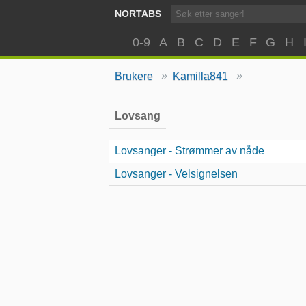
NORTABS
0-9
A
B
C
D
E
F
G
H
»
»
Brukere
Kamilla841
Lovsang
Lovsanger - Strømmer av nåde
Lovsanger - Velsignelsen