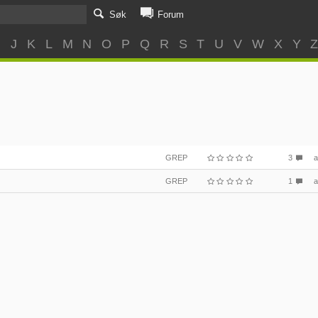
Søk
Forum
I
J
K
L
M
N
O
P
Q
R
S
T
U
V
W
X
Y
GREP
3
GREP
1