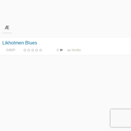
Æ
Likholmen Blues
GREP
0
av
KimBa