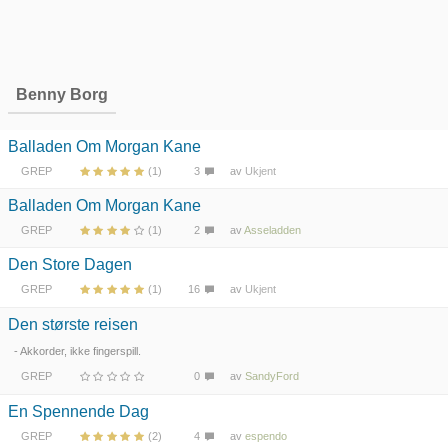
Benny Borg
Balladen Om Morgan Kane
GREP
(1)
3
av
Ukjent
Balladen Om Morgan Kane
GREP
(1)
2
av
Asseladden
Den Store Dagen
GREP
(1)
16
av
Ukjent
Den største reisen
- Akkorder, ikke fingerspill.
GREP
0
av
SandyFord
En Spennende Dag
GREP
(2)
4
av
espendo