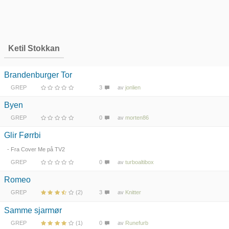
Ketil Stokkan
Brandenburger Tor
GREP
3
av
jonlien
Byen
GREP
0
av
morten86
Glir Førrbi
- Fra Cover Me på TV2
GREP
0
av
turboaltibox
Romeo
GREP
(2)
3
av
Knitter
Samme sjarmør
GREP
(1)
0
av
Runefurb