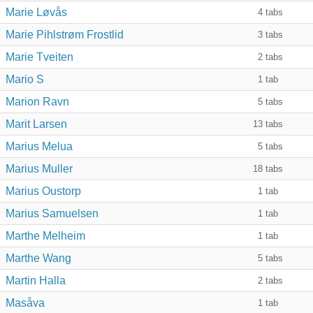
Marie Løvås
4
tabs
Marie Pihlstrøm Frostlid
3
tabs
Marie Tveiten
2
tabs
Mario S
1
tab
Marion Ravn
5
tabs
Marit Larsen
13
tabs
Marius Melua
5
tabs
Marius Muller
18
tabs
Marius Oustorp
1
tab
Marius Samuelsen
1
tab
Marthe Melheim
1
tab
Marthe Wang
5
tabs
Martin Halla
2
tabs
Masåva
1
tab