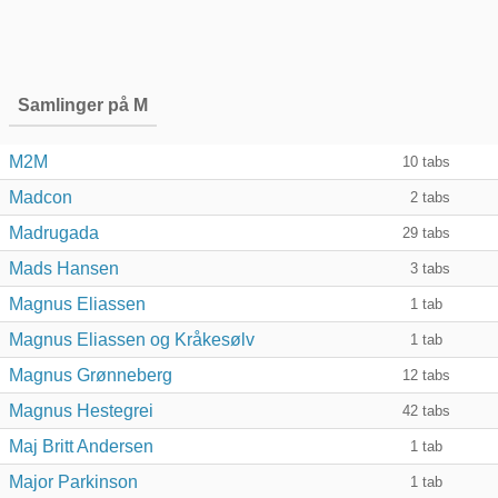
Samlinger på M
M2M
10
tabs
Madcon
2
tabs
Madrugada
29
tabs
Mads Hansen
3
tabs
Magnus Eliassen
1
tab
Magnus Eliassen og Kråkesølv
1
tab
Magnus Grønneberg
12
tabs
Magnus Hestegrei
42
tabs
Maj Britt Andersen
1
tab
Major Parkinson
1
tab