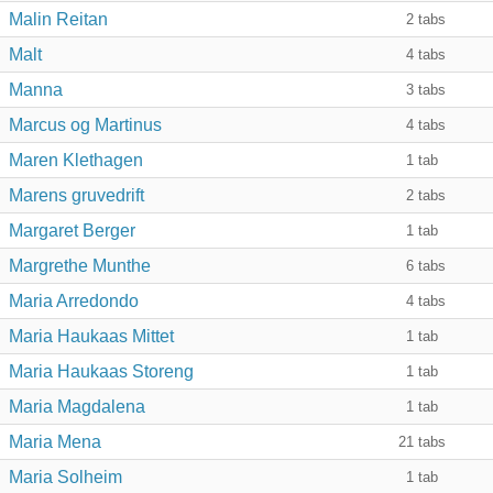
Malin Reitan
2
tabs
Malt
4
tabs
Manna
3
tabs
Marcus og Martinus
4
tabs
Maren Klethagen
1
tab
Marens gruvedrift
2
tabs
Margaret Berger
1
tab
Margrethe Munthe
6
tabs
Maria Arredondo
4
tabs
Maria Haukaas Mittet
1
tab
Maria Haukaas Storeng
1
tab
Maria Magdalena
1
tab
Maria Mena
21
tabs
Maria Solheim
1
tab