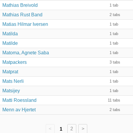
Mathias Breivold
1
tab
Mathias Rust Band
2
tabs
Matias Hilmar Iversen
1
tab
Matilda
1
tab
Matilde
1
tab
Matoma, Agnete Saba
1
tab
Matpackers
3
tabs
Matprat
1
tab
Mats Nerli
1
tab
Matsijey
1
tab
Matti Roessland
11
tabs
Menn av Hjertet
2
tabs
<
1
2
>