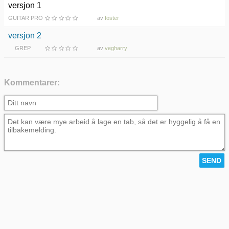
versjon 1
GUITAR PRO
av
foster
versjon 2
GREP
av
vegharry
Kommentarer: