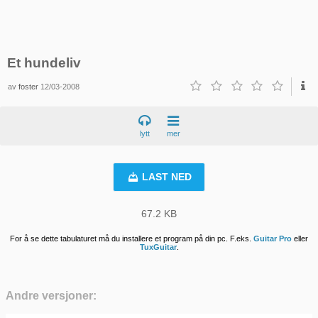
Et hundeliv
av
foster
12/03-2008
lytt
mer
LAST NED
67.2 KB
For å se dette tabulaturet må du installere et program på din pc. F.eks.
Guitar Pro
eller
TuxGuitar
.
Andre versjoner: