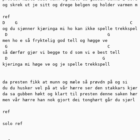
og skrek ut je sitt og drege belgen og holder varmen me
ref

D    G                                             C

og du sjønner kjæringa mi ho kan ikke spelle trekkspell

 D                                        G

men ho e så fryktelig god tell og høgge ve

 G                                        C

så dærfør gjør vi begge to d som vi e best tell

 D                                      G

kjeringa mi høge ve og je spelle trekkspell

da presten fikk at munn og mæle så prøvdn på og si

du du husker vel på at vår hærre ser den stakkars kjæri
da sa gubben høkt og klart til presten denne saken hær 
men vår hærre han nok gjort dei tonghørt går du sjørl e
ref

solo ref
