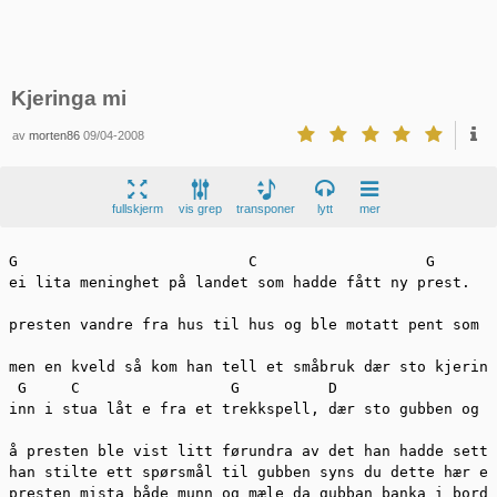
Kjeringa mi
av
morten86
09/04-2008
fullskjerm
vis grep
transponer
lytt
mer
G                          C                   G

ei lita meninghet på landet som hadde fått ny prest.

                                                       
presten vandre fra hus til hus og ble motatt pent som g
                                                       
men en kveld så kom han tell et småbruk dær sto kjering
 G     C                 G          D                  
inn i stua låt e fra et trekkspell, dær sto gubben og k
å presten ble vist litt førundra av det han hadde sett

han stilte ett spørsmål til gubben syns du dette hær er
presten mista både munn og mæle da gubban banka i borde