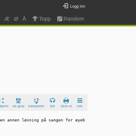
Logg inn
Z
Æ
Ø
Å
Topp
Random
skjerm
vis grep
transponer
lytt
skriv ut
mer
en annen løsning på sangen for øyeblikket. Verdt et fors