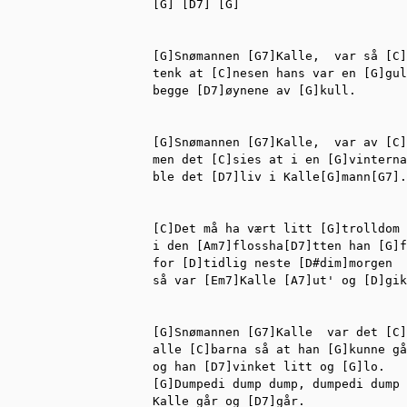
[G] [D7] [G]

[G]Snømannen [G7]Kalle,  var så [C]
tenk at [C]nesen hans var en [G]gul
begge [D7]øynene av [G]kull.

[G]Snømannen [G7]Kalle,  var av [C]
men det [C]sies at i en [G]vinterna
ble det [D7]liv i Kalle[G]mann[G7].

[C]Det må ha vært litt [G]trolldom

i den [Am7]flossha[D7]tten han [G]f
for [D]tidlig neste [D#dim]morgen

så var [Em7]Kalle [A7]ut' og [D]gik
[G]Snømannen [G7]Kalle  var det [C]
alle [C]barna så at han [G]kunne gå
og han [D7]vinket litt og [G]lo.

[G]Dumpedi dump dump, dumpedi dump 
Kalle går og [D7]går.
