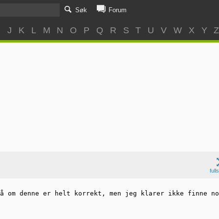
Søk
Forum
I
J
K
L
M
N
O
P
Q
R
S
T
U
V
W
X
Y
full
å om denne er helt korrekt, men jeg klarer ikke finne no