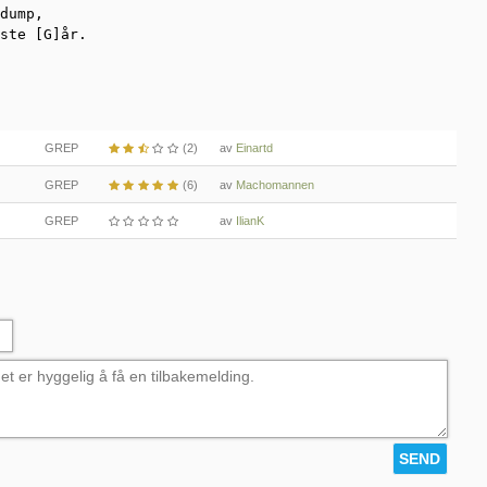
dump,

ste [G]år.
GREP
(2)
av
Einartd
GREP
(6)
av
Machomannen
GREP
av
IlianK