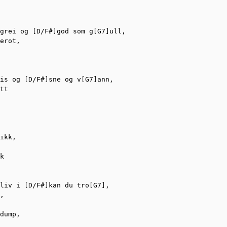
grei og [D/F#]god som g[G7]ull,

erot,

is og [D/F#]sne og v[G7]ann,

tt

ikk,

k

liv i [D/F#]kan du tro[G7],

,

dump,
