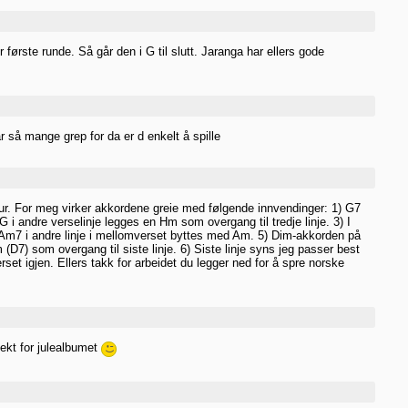
første runde. Så går den i G til slutt. Jaranga har ellers gode
r så mange grep for da er d enkelt å spille
ur. For meg virker akkordene greie med følgende innvendinger: 1) G7
r G i andre verselinje legges en Hm som overgang til tredje linje. 3) I
 Am7 i andre linje i mellomverset byttes med Am. 5) Dim-akkorden på
m (D7) som overgang til siste linje. 6) Siste linje syns jeg passer best
rset igjen. Ellers takk for arbeidet du legger ned for å spre norske
fekt for julealbumet