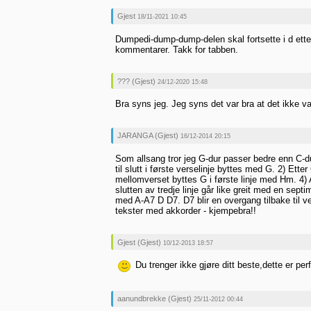
Gjest
18/11-2021 10:45
Dumpedi-dump-dump-delen skal fortsette i d etter 
kommentarer. Takk for tabben.
??? (Gjest)
24/12-2020 15:48
Bra syns jeg. Jeg syns det var bra at det ikke va
JARANGA (Gjest)
16/12-2014 20:15
Som allsang tror jeg G-dur passer bedre enn C-d
til slutt i første verselinje byttes med G. 2) Ette
mellomverset byttes G i første linje med Hm. 4)
slutten av tredje linje går like greit med en septi
med A-A7 D D7. D7 blir en overgang tilbake til ve
tekster med akkorder - kjempebra!!
Gjest (Gjest)
10/12-2013 18:57
Du trenger ikke gjøre ditt beste,dette er per
aanundbrekke (Gjest)
25/11-2012 00:44