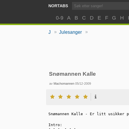
NORTABS
0-9
A
B
C
D
E
F
G
H
»
»
J
Julesanger
Snømannen Kalle
av
Machomannen
05/12-2009
Snømannen Kalle - Er litt usikker p
Intro:
