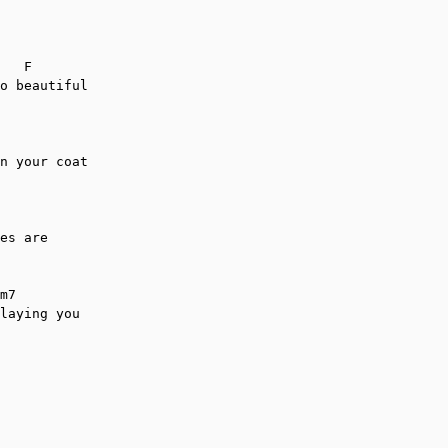
   F

o beautiful 

n your coat

es are 

m7

laying you
