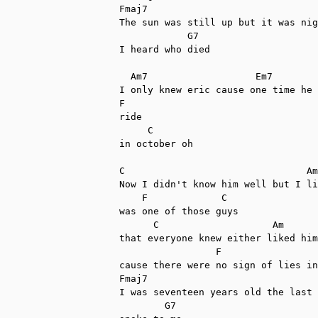
Fmaj7                              
The sun was still up but it was nig
            G7

I heard who died

  Am7                   Em7        
I only knew eric cause one time he 
F

ride

     C

in october oh

C                                Am

Now I didn't know him well but I li
    F             C

was one of those guys

      C                    Am   

that everyone knew either liked him
                 F                 
cause there were no sign of lies in
Fmaj7

I was seventeen years old the last 
        G7 
