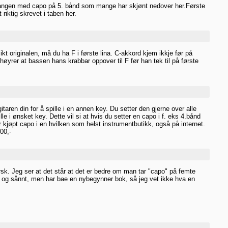
r sangen med capo på 5. bånd som mange har skjønt nedover her.Første
riktig skrevet i taben her.
t originalen, må du ha F i første lina. C-akkord kjem ikkje før på
 høyrer at bassen hans krabbar oppover til F før han tek til på første
taren din for å spille i en annen key. Du setter den gjerne over alle
lle i ønsket key. Dette vil si at hvis du setter en capo i f. eks 4.bånd
år kjøpt capo i en hvilken som helst instrumentbutikk, også på internet.
00,-
fersk. Jeg ser at det står at det er bedre om man tar "capo" på femte
 og sånnt, men har bae en nybegynner bok, så jeg vet ikke hva en