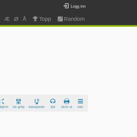
Logg inn
Z
Æ
Ø
Å
Topp
Random
skjerm
vis grep
transponer
lytt
skriv ut
mer