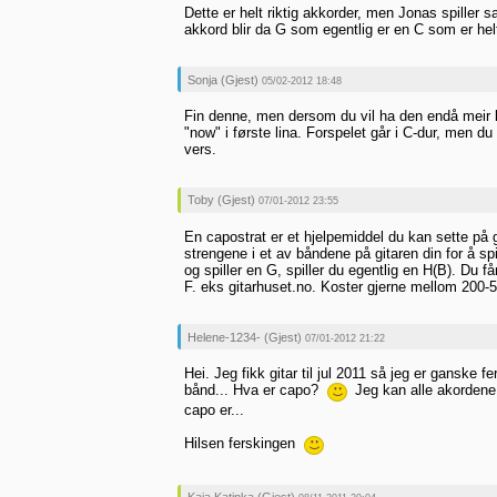
Dette er helt riktig akkorder, men Jonas spille
akkord blir da G som egentlig er en C som er helt 
Sonja (Gjest)
05/02-2012 18:48
Fin denne, men dersom du vil ha den endå meir lik
"now" i første lina. Forspelet går i C-dur, men du
vers.
Toby (Gjest)
07/01-2012 23:55
En capostrat er et hjelpemiddel du kan sette på gi
strengene i et av båndene på gitaren din for å spi
og spiller en G, spiller du egentlig en H(B). Du f
F. eks gitarhuset.no. Koster gjerne mellom 200-5
Helene-1234- (Gjest)
07/01-2012 21:22
Hei. Jeg fikk gitar til jul 2011 så jeg er ganske 
bånd... Hva er capo?
Jeg kan alle akordene
capo er...
Hilsen ferskingen