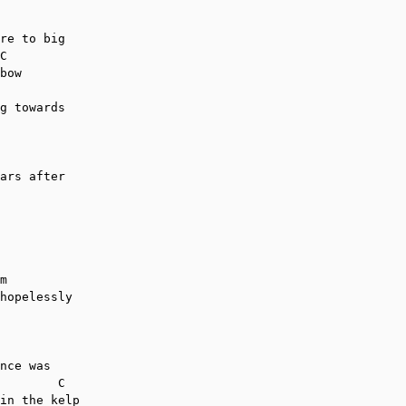
 

re to big 

C

bow

g towards 

ars after 

m

hopelessly 

nce was

        C

in the kelp
