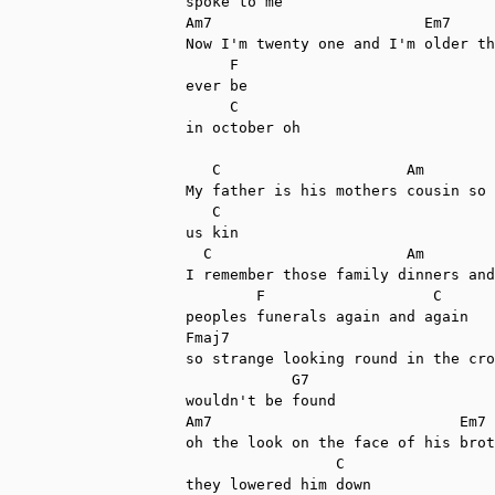
spoke to me

Am7                        Em7

Now I'm twenty one and I'm older th
     F

ever be

     C

in october oh

   C                     Am        
My father is his mothers cousin so 
   C 

us kin

  C                      Am

I remember those family dinners and
        F                   C 

peoples funerals again and again

Fmaj7

so strange looking round in the cro
            G7 

wouldn't be found

Am7                            Em7 
oh the look on the face of his brot
                 C 

they lowered him down
