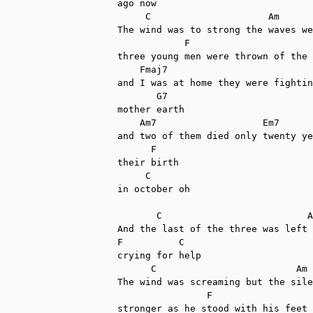
ago now

     C                     Am      
The wind was to strong the waves we
            F                      
three young men were thrown of the 
    Fmaj7

and I was at home they were fightin
       G7 

mother earth

    Am7                   Em7 

and two of them died only twenty ye
      F

their birth

     C

in october oh

       C                          A
And the last of the three was left 
F          C  

crying for help

      C                         Am 

The wind was screaming but the sile
                F                  
stronger as he stood with his feet 