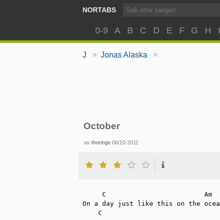
NORTABS
0-9
A
B
C
D
E
F
G
H
»
»
J
Jonas Alaska
October
av
thoringe
06/10-2011
     C                         Am  
On a day just like this on the ocea
    C
