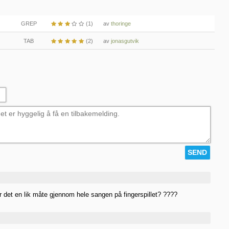
GREP
(1)
av
thoringe
TAB
(2)
av
jonasgutvik
Er det en lik måte gjennom hele sangen på fingerspillet? ????