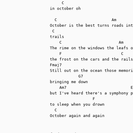
     C

in october oh

  C                       Am       
October is the best turns roads int
 C

trails

    C                        Am

The rime on the windows the leafs o
    F                         C  

the frost on the cars and the rails

Fmaj7

Still out on the ocean those memori
            G7

bringing me down

    Am7                           E
but I've heard there's a symphony p
                  F 

to sleep when you drown

  C

October again and again