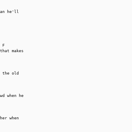
an he'll 

 F

that makes

 the old 

wd when he

 

her when 
