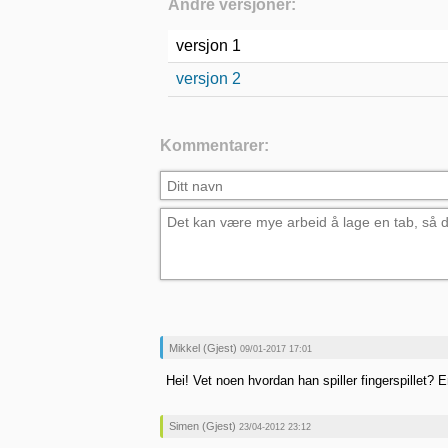
Andre versjoner:
versjon 1
versjon 2
Kommentarer:
Mikkel (Gjest)
09/01-2017 17:01
Hei! Vet noen hvordan han spiller fingerspillet? 
Simen (Gjest)
23/04-2012 23:12