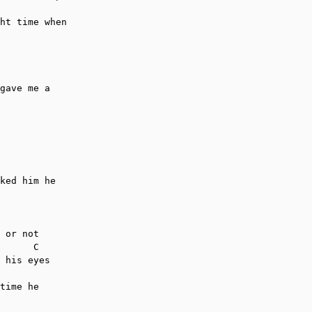
 

ht time when 

         

gave me a 

ked him he 

 or not 

      C

 his eyes

time he 
