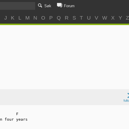
Søk
Forum
I
J
K
L
M
N
O
P
Q
R
S
T
U
V
W
X
Y
full
       F

n four years 
