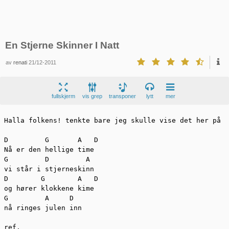
En Stjerne Skinner I Natt
av
renati
21/12-2011
fullskjerm
vis grep
transponer
lytt
mer
Halla folkens! tenkte bare jeg skulle vise det her på r
D	  G       A   D

Nå er den hellige time

G         D         A

vi står i stjerneskinn

D        G        A   D

og hører klokkene kime

G         A     D

nå ringes julen inn

ref.
