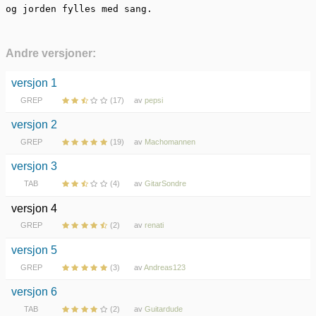
og jorden fylles med sang.
Andre versjoner:
versjon 1
GREP
(17)
av
pepsi
versjon 2
GREP
(19)
av
Machomannen
versjon 3
TAB
(4)
av
GitarSondre
versjon 4
GREP
(2)
av
renati
versjon 5
GREP
(3)
av
Andreas123
versjon 6
TAB
(2)
av
Guitardude