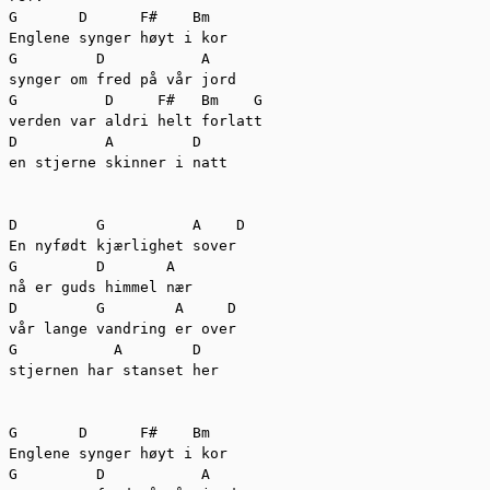
G       D      F#    Bm

Englene synger høyt i kor

G         D           A

synger om fred på vår jord

G          D     F#   Bm    G

verden var aldri helt forlatt

D          A         D

en stjerne skinner i natt

D         G          A    D

En nyfødt kjærlighet sover

G         D       A

nå er guds himmel nær

D         G        A     D

vår lange vandring er over

G           A        D

stjernen har stanset her

G       D      F#    Bm

Englene synger høyt i kor

G         D           A
