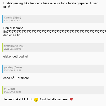
Endelig en jeg ikke trenger å løse algebra for å forstå grepene. Tusen
takk!
Camilla (Gjest)
17/03-2019 12:16
Den er kjempe
fin???????????????????????????????????????????????????????????
den er så fin
gitarspiller (Gjest)
29/11-2014 22:06
elsker det! god jul
pudding (Gjest)
23/12-2012 14:23
capo på 1 er finere
m (Gjest)
14/12-2012 22:56
Tuusen takk! Flink du
God Jul alle sammen