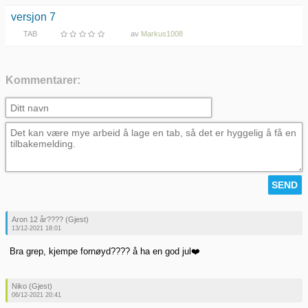
versjon 7
TAB
av
Markus1008
Kommentarer:
Aron 12 år???? (Gjest)
13/12-2021 18:01
Bra grep, kjempe fornøyd???? å ha en god jul❤️
Niko (Gjest)
06/12-2021 20:41