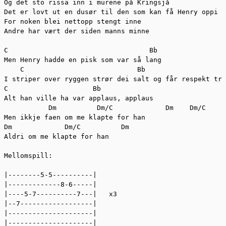
Og det sto rissa inn i murene på Kringsjå 

Det er lovt ut en dusør til den som kan få Henry oppi k
For noken blei nettopp stengt inne 

Andre har vært der siden manns minne 

C                                   Bb 

Men Henry hadde en pisk som var så lang 

    C                            Bb 

I striper over ryggen strør dei salt og får respekt tru
C                     Bb       

Alt han ville ha var applaus, applaus 

           Dm          Dm/C             Dm    Dm/C 

Men ikkje faen om me klapte for han 

Dm             Dm/C          Dm 

Aldri om me klapte for han 

Mellomspill: 

|--------5-5----------| 

|-------------8-6-----| 

|----5-7----------7---|   x3 

|--7------------------| 

|---------------------| 

|---------------------| 
