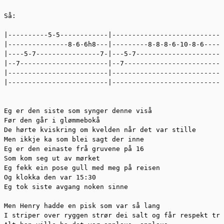
Så: 

|----------5-5------------|----------------------------
|---------------8-6-6h8---|---------8-8-8-6-10-8-6-----
|----5-7----------------7-|---5-7----------------------
|--7----------------------|--7-------------------------
|-------------------------|----------------------------
|-------------------------|----------------------------
Eg er den siste som synger denne viså 

Før den går i glømmebokå 

De hørte kviskring om kvelden når det var stille 

Men ikkje ka som blei sagt der inne 

Eg er den einaste frå gruvene på 16 

Som kom seg ut av mørket 

Eg fekk ein pose gull med meg på reisen 

Og klokka den var 15:30 

Eg tok siste avgang noken sinne 

Men Henry hadde en pisk som var så lang 

I striper over ryggen strør dei salt og får respekt tru