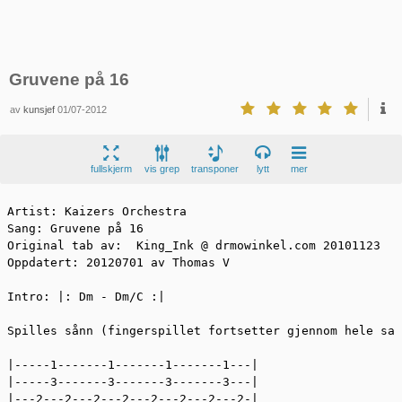
Gruvene på 16
av
kunsjef
01/07-2012
fullskjerm
vis grep
transponer
lytt
mer
Artist: Kaizers Orchestra

Sang: Gruvene på 16

Original tab av:  King_Ink @ drmowinkel.com 20101123

Oppdatert: 20120701 av Thomas V

Intro: |: Dm - Dm/C :| 

Spilles sånn (fingerspillet fortsetter gjennom hele san
|-----1-------1-------1-------1---|

|-----3-------3-------3-------3---|

|---2---2---2---2---2---2---2---2-|
