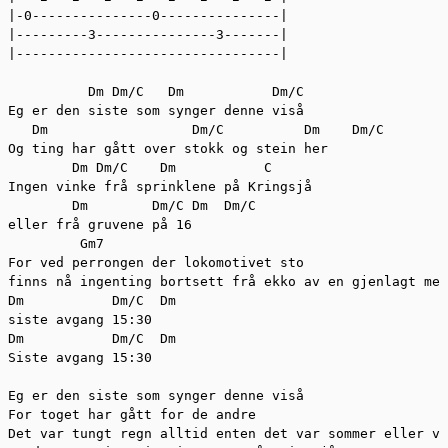
|-0---------------0---------------|

|---------3---------------3-------|

|---------------------------------|

          Dm Dm/C   Dm           Dm/C 

Eg er den siste som synger denne viså 

   Dm                  Dm/C          Dm    Dm/C 

Og ting har gått over stokk og stein her 

        Dm Dm/C    Dm           C   

Ingen vinke frå sprinklene på Kringsjå 

        Dm        Dm/C Dm  Dm/C 

eller frå gruvene på 16 

         Gm7 

For ved perrongen der lokomotivet sto 

finns nå ingenting bortsett frå ekko av en gjenlagt meg
Dm           Dm/C  Dm 

siste avgang 15:30 

Dm           Dm/C  Dm 

Siste avgang 15:30 

Eg er den siste som synger denne viså 

For toget har gått for de andre 

Det var tungt regn alltid enten det var sommer eller vi