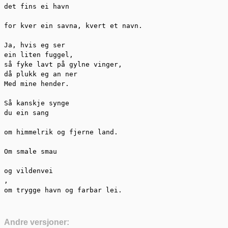
det fins ei havn

for kver ein savna, kvert et navn.

Ja, hvis eg ser

ein liten fuggel,

så fyke lavt på gylne vinger,

då plukk eg an ner

Med mine hender.

Så kanskje synge

du ein sang

om himmelrik og fjerne land.

Om smale smau

og vildenvei

,

om trygge havn og farbar lei.
Andre versjoner: