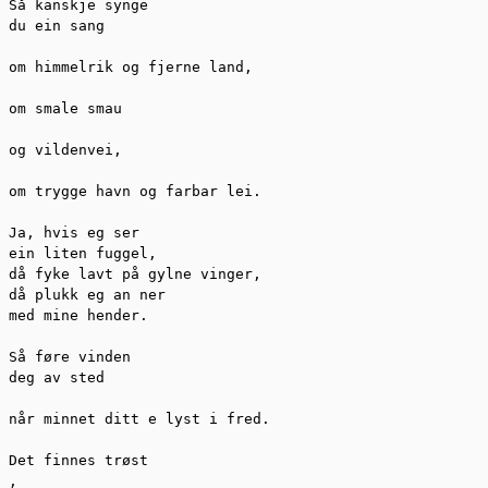
Så kanskje synge

du ein sang

om himmelrik og fjerne land,

om smale smau

og vildenvei,

om trygge havn og farbar lei.

Ja, hvis eg ser

ein liten fuggel,

då fyke lavt på gylne vinger,

då plukk eg an ner

med mine hender.

Så føre vinden 

deg av sted

når minnet ditt e lyst i fred.

Det finnes trøst

, 
