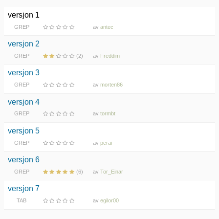
versjon 1
GREP
av
antec
versjon 2
GREP
(2)
av
Freddim
versjon 3
GREP
av
morten86
versjon 4
GREP
av
tormbt
versjon 5
GREP
av
perai
versjon 6
GREP
(6)
av
Tor_Einar
versjon 7
TAB
av
egilor00