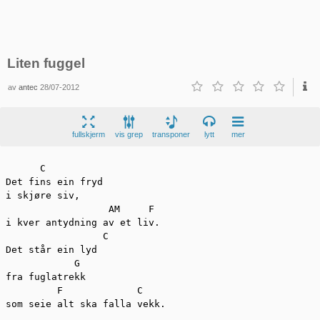
Liten fuggel
av
antec
28/07-2012
fullskjerm
vis grep
transponer
lytt
mer
      C

Det fins ein fryd 

i skjøre siv,

                  AM     F

i kver antydning av et liv.

                 C

Det står ein lyd

            G

fra fuglatrekk

         F             C

som seie alt ska falla vekk.
