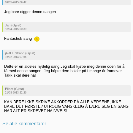
09/05-2015 09:42
Jeg bare digger denne sangen
Jan (Gjest)
18/04-2015 00:39
Fantastisk sang
jARLE Strand (Gjest)
16/02-2014 07:56
Dette er en aldeles nydelig sang.Jeg skal kjøpe meg denne cden for å
få med denne sangen. Jeg håpre dere holder på i mange år framover.
Takk skal dere ha!
Ellisiv (Gjest)
21/03-2013 22:26
KAN DERE IKKE SKRIVE AKKORDER PÅ ALLE VERSENE, IKKE
BARE DET FØRSTE? UTROLIG VANSKELIG Å LÆRE SEG EN SANG
NÅR ALT ER SKREVET HALVVEIS!
Se alle kommentarer