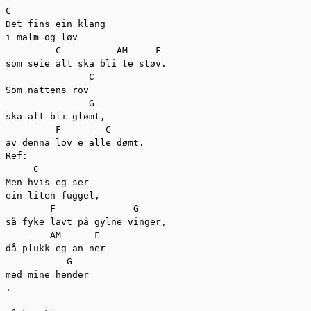
C

Det fins ein klang

i malm og løv

         C          AM     F

som seie alt ska bli te støv.

               C

Som nattens rov

               G

ska alt bli glømt,

         F        C

av denna lov e alle dømt.

Ref:

     C 

Men hvis eg ser 

ein liten fuggel,

        F              G

så fyke lavt på gylne vinger,

        AM      F

då plukk eg an ner 

           G

med mine hender

.
